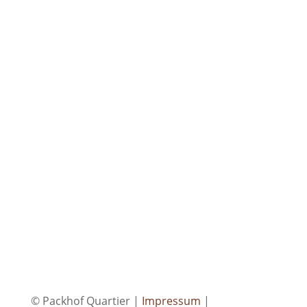
Senden
=
6 + 12
© Packhof Quartier |
Impressum
|