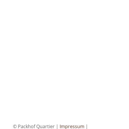
Senden
=
3 + 8
© Packhof Quartier |
Impressum
|